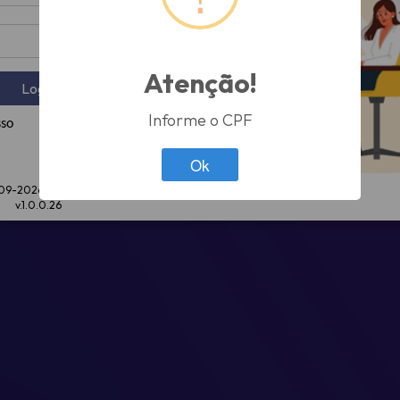
*
Atenção!
Login
Informe o CPF
sso
Esqueceu sua Senha?
Ok
09-2026 by Binär Tech
v.1.0.0.26