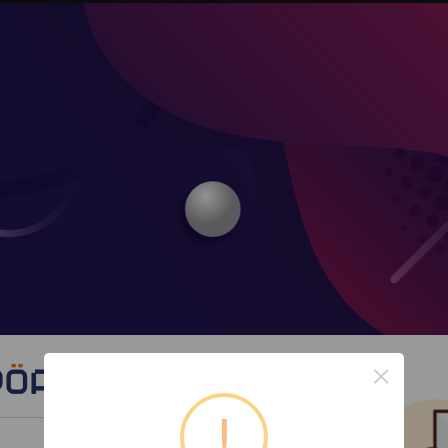
×
!
*